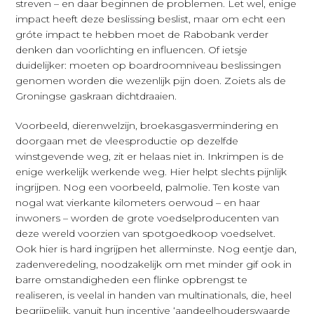
streven – en daar beginnen de problemen. Let wel, enige
impact heeft deze beslissing beslist, maar om echt een
gróte impact te hebben moet de Rabobank verder
denken dan voorlichting en influencen. Of ietsje
duidelijker: moeten op boardroomniveau beslissingen
genomen worden die wezenlijk pijn doen. Zoiets als de
Groningse gaskraan dichtdraaien.
Voorbeeld, dierenwelzijn, broekasgasvermindering en
doorgaan met de vleesproductie op dezelfde
winstgevende weg, zit er helaas niet in. Inkrimpen is de
enige werkelijk werkende weg. Hier helpt slechts pijnlijk
ingrijpen. Nog een voorbeeld, palmolie. Ten koste van
nogal wat vierkante kilometers oerwoud – en haar
inwoners – worden de grote voedselproducenten van
deze wereld voorzien van spotgoedkoop voedselvet.
Ook hier is hard ingrijpen het allerminste. Nog eentje dan,
zadenveredeling, noodzakelijk om met minder gif ook in
barre omstandigheden een flinke opbrengst te
realiseren, is veelal in handen van multinationals, die, heel
begrijpelijk, vanuit hun incentive ‘aandeelhouderswaarde