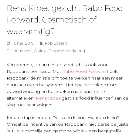
Rens Kroes gezicht Rabo Food
Forward. Cosmetisch of
waarachtig?
16 mei 2019
Rob Linssen
Influencer
,
Opinie
,
Purpose marketing
Vergroenen, al dan niet cosmetisch, is ook voor
Rabobank een issue. Met
Rabo Food Forward
heeft
Rabobank de missie om toe te werken naar een meer
duurzaam voedselsysteem. Het gaat vooraleerst om
bewustwording en het zoeken naar duurzame
alternatieven.
Rens Kroes
gaat als ‘food influencer’ aan de
slag met haar volgers.
Iedere stap is er een. Dit is een kleine. Waarom klein?
Omdat de incentive van de Rabobank niet persé de juiste
is. Die is namelijk een gezonde winst – een begrijpelijk