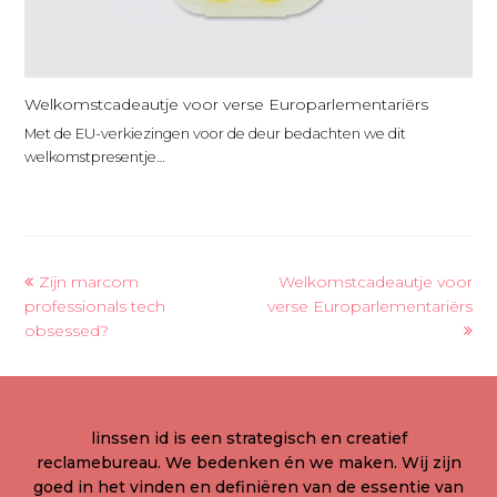
Welkomstcadeautje voor verse Europarlementariërs
Met de EU-verkiezingen voor de deur bedachten we dit
welkomstpresentje…
previous
next
Zijn marcom
Welkomstcadeautje voor
post:
post:
professionals tech
verse Europarlementariërs
obsessed?
linssen id is een strategisch en creatief
reclamebureau. We bedenken én we maken. Wij zijn
goed in het vinden en definiëren van de essentie van