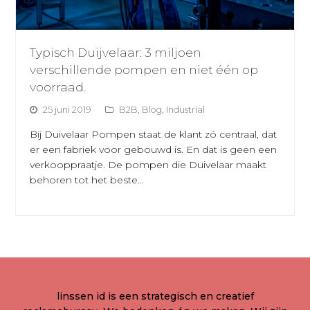
Typisch Duijvelaar: 3 miljoen
verschillende pompen en niet één op
voorraad.
25 juni 2019
B2B
,
Blog
,
Industrial
Bij Duivelaar Pompen staat de klant zó centraal, dat
er een fabriek voor gebouwd is. En dat is geen een
verkooppraatje. De pompen die Duivelaar maakt
behoren tot het beste…
linssen id is een strategisch en creatief